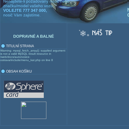
Nenajdete-li požadovaný nosič nebo
značku/model vašeho vozu,
VOLEJTE 777 347 000,
nosič Vám zajistíme.
DOPRAVNÉ A BALNÉ
TITULNÍ STRANA
Warning: mysql_fetch_array(): supplied argument
is not a valid MySQL result resource in
/web/docs/autonosice-
ostrava/include/menu_kat.php on line 8
OBSAH KOŠÍKU
od 20.8.07