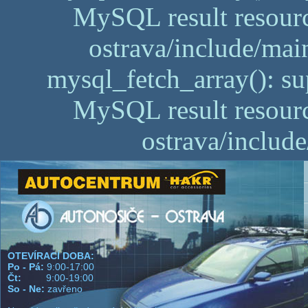
MySQL result resourc
ostrava/include/mai
mysql_fetch_array(): su
MySQL result resourc
ostrava/includ
OTEVÍRACÍ DOBA:
Po - Pá:
9:00-17:00
Čt:
9:00-19:00
So - Ne:
zavřeno